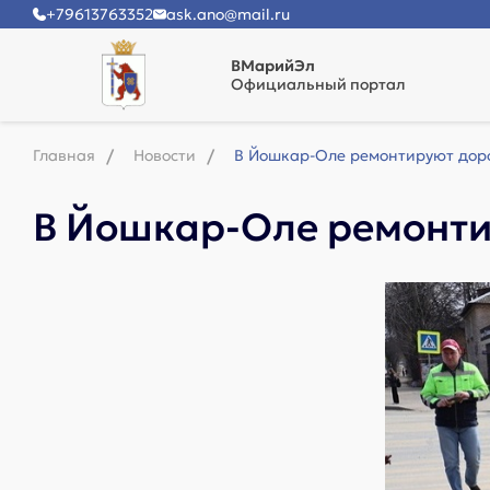
+79613763352
ask.ano@mail.ru
ВМарийЭл
Официальный портал
Главная
Новости
В Йошкар-Оле ремонтируют доро
В Йошкар-Оле ремонти