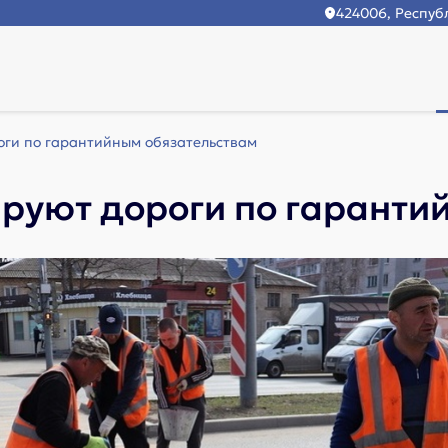
424006, Республ
ги по гарантийным обязательствам
руют дороги по гаранти