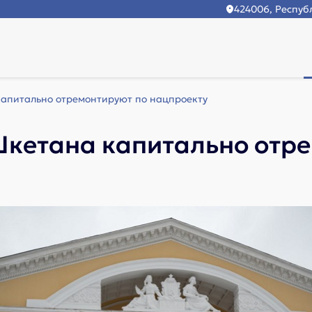
424006, Республ
апитально отремонтируют по нацпроекту
Шкетана капитально отр