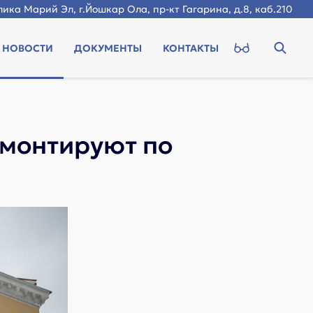
ика Марий Эл, г.Йошкар Ола, пр-кт Гагарина, д.8, каб.210
НОВОСТИ
ДОКУМЕНТЫ
КОНТАКТЫ
емонтируют по