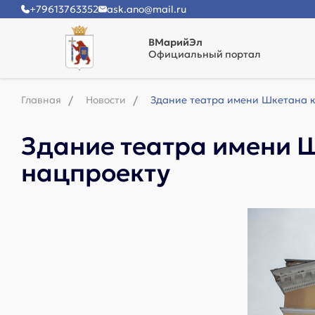
+79613763352
ask.ano@mail.ru
ВМарийЭл
Официальный портал
Главная
Новости
Здание театра имени Шкетана к
Здание театра имени 
нацпроекту