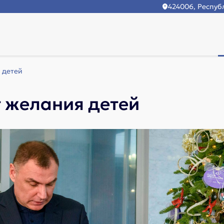
424006, Республ
 детей
 желания детей