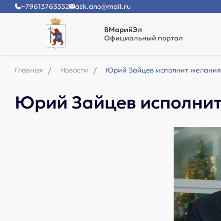
+79613763352
ask.ano@mail.ru
ВМарийЭл
Официальный портал
Главная
Новости
Юрий Зайцев исполнит желания
Юрий Зайцев исполнит