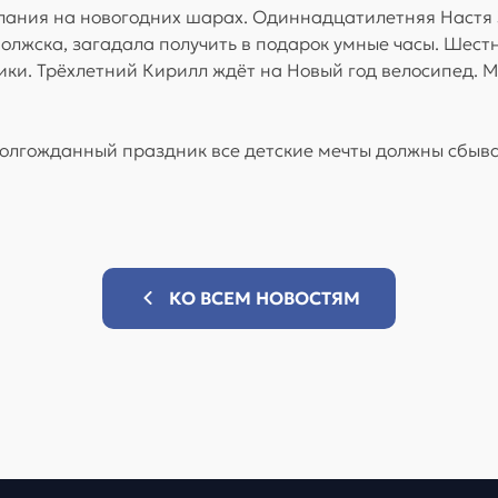
елания на новогодних шарах. Одиннадцатилетняя Настя
Волжска, загадала получить в подарок умные часы. Шес
и. Трёхлетний Кирилл ждёт на Новый год велосипед. Ма
долгожданный праздник все детские мечты должны сбыва
КО ВСЕМ НОВОСТЯМ