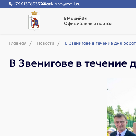
+79613763352
ask.ano@mail.ru
ВМарийЭл
Официальный портал
Главная
Новости
В Звенигове в течение дня рабо
В Звенигове в течение