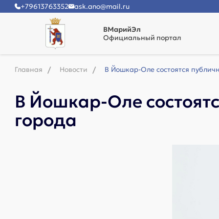
+79613763352
ask.ano@mail.ru
ВМарийЭл
Официальный портал
Главная
Новости
В Йошкар-Оле состоятся публич
В Йошкар-Оле состоятс
города