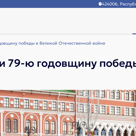
424006, Республ
довщину победы в Великой Отечественной войне
и 79-ю годовщину победы