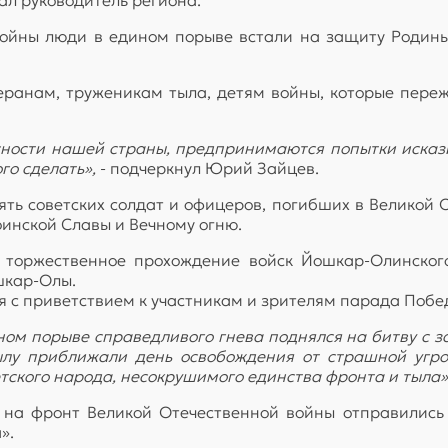
 войны люди в едином порыве встали на защиту Родин
ранам, труженикам тыла, детям войны, которые пере
сности нашей страны, предпринимаются попытки искази
го сделать»,
- подчеркнул Юрий Зайцев.
ть советских солдат и офицеров, погибших в Великой
инской Славы и Вечному огню.
 торжественное прохождение войск Йошкар-Олинского
шкар-Олы.
 с приветствием к участникам и зрителям парада Побе
ом порыве справедливого гнева поднялся на битву с за
ылу приближали день освобождения от страшной угр
тского народа, несокрушимого единства фронта и тыла»
 на фронт Великой Отечественной войны отправились 
».