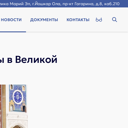
ика Марий Эл, г.Йошкар Ола, пр-кт Гагарина, д.8, каб.210
НОВОСТИ
ДОКУМЕНТЫ
КОНТАКТЫ
 в Великой