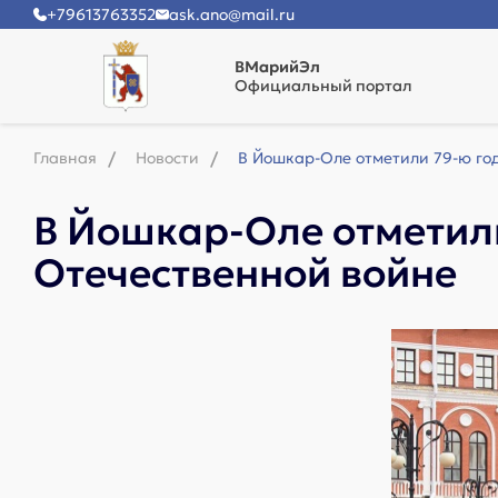
+79613763352
ask.ano@mail.ru
ВМарийЭл
Официальный портал
Главная
Новости
В Йошкар-Оле отметили 79-ю го
В Йошкар-Оле отметил
Отечественной войне