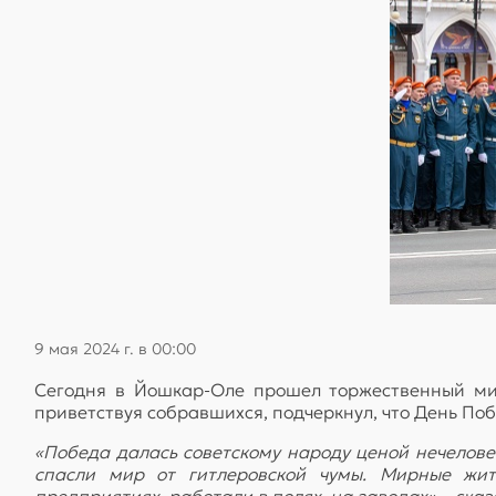
9 мая 2024 г. в 00:00
Сегодня в Йошкар-Оле прошел торжественный мит
приветствуя собравшихся, подчеркнул, что День По
«Победа далась советскому народу ценой нечелове
спасли мир от гитлеровской чумы. Мирные жи
предприятиях, работали в полях, на заводах»,
- ска