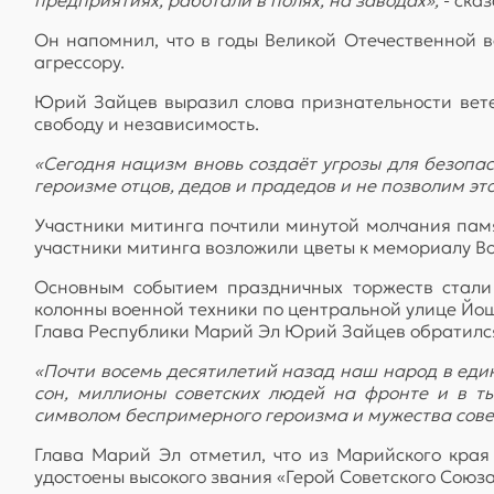
Он напомнил, что в годы Великой Отечественной
агрессору.
Юрий Зайцев выразил слова признательности вете
свободу и независимость.
«Сегодня нацизм вновь создаёт угрозы для безопа
героизме отцов, дедов и прадедов и не позволим это
Участники митинга почтили минутой молчания памя
участники митинга возложили цветы к мемориалу Во
Основным событием праздничных торжеств стали
колонны военной техники по центральной улице Йо
Глава Республики Марий Эл Юрий Зайцев обратился
«Почти восемь десятилетий назад наш народ в един
сон, миллионы советских людей на фронте и в т
символом беспримерного героизма и мужества сове
Глава Марий Эл отметил, что из Марийского края
удостоены высокого звания «Герой Советского Союза