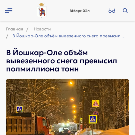
ВМарийЭл
Главная
Новости
В Йошкар-Оле объём вывезенного снега превысил полмиллиона тонн
В Йошкар-Оле объём
вывезенного снега превысил
полмиллиона тонн