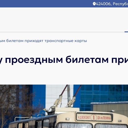
424006, Республ
ым билетам приходят транспортные карты
у проездным билетам пр