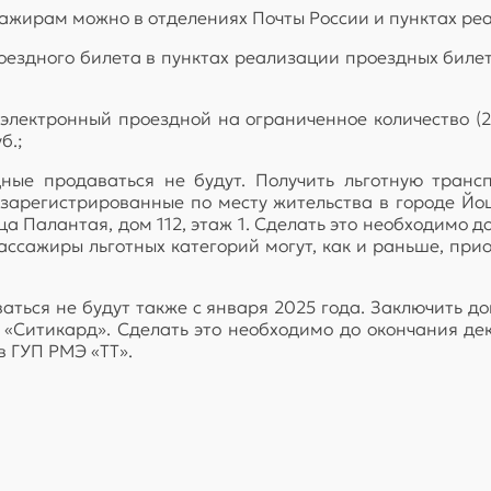
сажирам можно в отделениях Почты России и пунктах ре
ездного билета в пунктах реализации проездных билет
электронный проездной на ограниченное количество (2
б.;
ные продаваться не будут. Получить льготную транс
 зарегистрированные по месту жительства в городе Йо
а Палантая, дом 112, этаж 1. Сделать это необходимо д
пассажиры льготных категорий могут, как и раньше, пр
ься не будут также с января 2025 года. Заключить дог
«Ситикард». Сделать это необходимо до окончания дек
в ГУП РМЭ «ТТ».