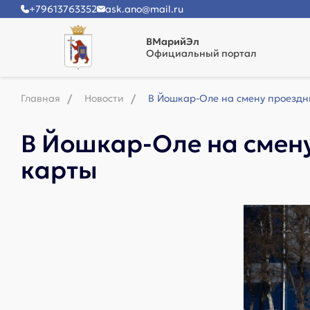
+79613763352
ask.ano@mail.ru
ВМарийЭл
Официальный портал
Главная
Новости
В Йошкар-Оле на смену проездн
В Йошкар-Оле на смен
карты