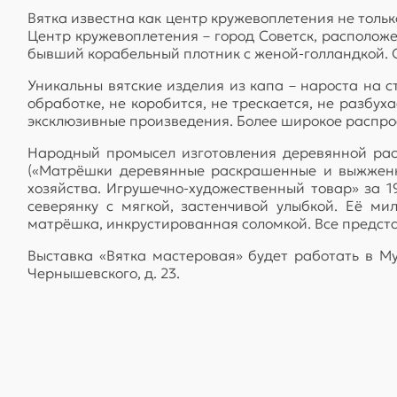
Вятка известна как центр кружевоплетения не тольк
Центр кружевоплетения – город Советск, расположе
бывший корабельный плотник с женой-голландкой. О
Уникальны вятские изделия из капа – нароста на 
обработке, не коробится, не трескается, не разбух
эксклюзивные произведения. Более широкое распрос
Народный промысел изготовления деревянной рас
(«Матрёшки деревянные раскрашенные и выжженны
хозяйства. Игрушечно-художественный товар» за 1
северянку с мягкой, застенчивой улыбкой. Её ми
матрёшка, инкрустированная соломкой. Все предст
Выставка «Вятка мастеровая» будет работать в Му
Чернышевского, д. 23.