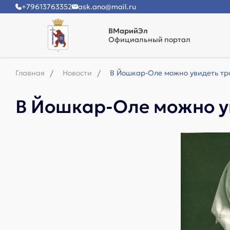
+79613763352
ask.ano@mail.ru
ВМарийЭл
Официальный портал
Главная
Новости
В Йошкар-Оле можно увидеть т
В Йошкар-Оле можно у