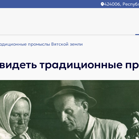
424006, Республ
радиционные промыслы Вятской земли
видеть традиционные пр