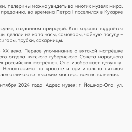
чки, пелерины можно увидеть во многих музеях мира.
 преданию, во времена Петра I поселился в Кукарке
исунке, созданном природой. Кап хорошо поддаётся
ьцы делали из капа часы, самовары, чайную посуду –
игары, трубки, сахарницы.
 ХХ века. Первое упоминание о вятской матрёшке
о отдела вятского губернского Совета народного
сех российских матрёшек. Она изображает девушку-
т. Неповторима по красоте и оригинальна вятская
слов отличаются высоким мастерством исполнения.
тября 2024 года. Адрес музея: г. Йошкар-Ола, ул.