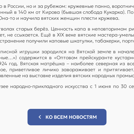
о в России, но и за рубежом: кружевные панно, воротни
нный в 140 км от Кирова (бывшая слобода Кукарка). По
на-то и научила вятских женщин плести кружева.
стволах старых берёз. Ценность капа в неповторимом р
ает, не ссыхается. Ещё в ХIХ веке вятские мастера-умел
транение получили каповые шкатулки, табакерки, портс
писной игрушки зародился на Вятской земле в начале
е…») содержится в «Оптовом прейскуранте кустарног
924 год. Вятская матрёшка – наиболее северная из в
лое, приветливое личико завораживает и притягивае
авленные на выставке изделия вятских народных промы
зее народно-прикладного искусства с 1 июня по 30 сен
КО ВСЕМ НОВОСТЯМ