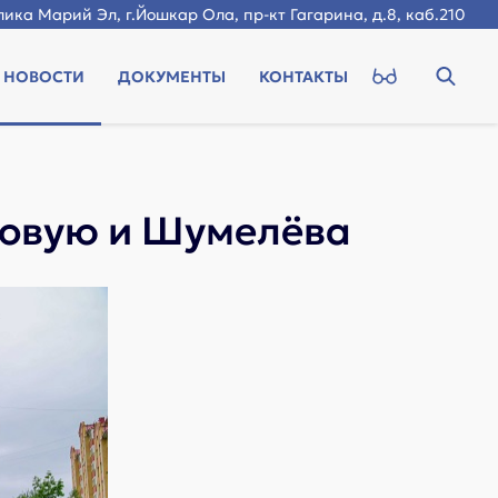
ика Марий Эл, г.Йошкар Ола, пр-кт Гагарина, д.8, каб.210
НОВОСТИ
ДОКУМЕНТЫ
КОНТАКТЫ
довую и Шумелёва