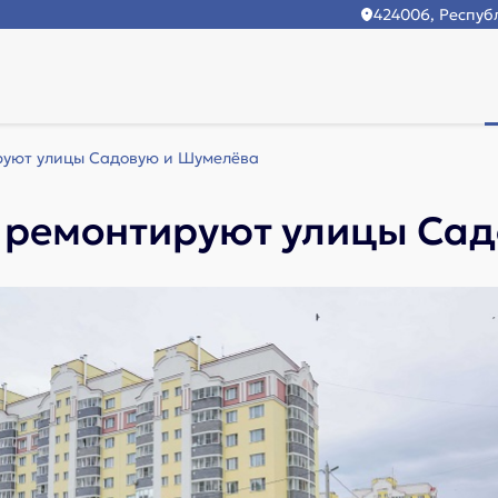
424006, Республ
руют улицы Садовую и Шумелёва
 ремонтируют улицы Са