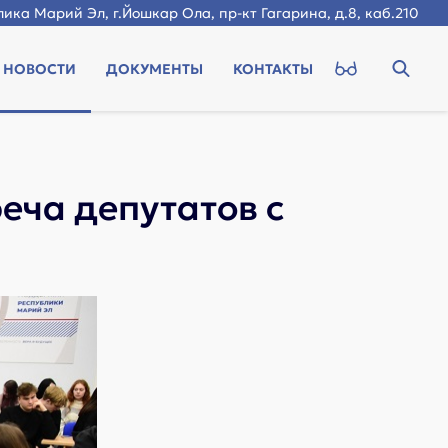
ика Марий Эл, г.Йошкар Ола, пр-кт Гагарина, д.8, каб.210
НОВОСТИ
ДОКУМЕНТЫ
КОНТАКТЫ
еча депутатов с