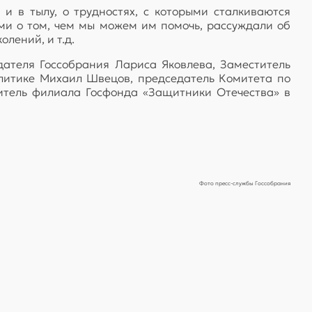
 в тылу, о трудностях, с которыми сталкиваются
и о том, чем мы можем им помочь, рассуждали об
лений, и т.д.
ателя Госсобрания Лариса Яковлева, Заместитель
литике Михаил Швецов, председатель Комитета по
дитель филиала Госфонда «Защитники Отечества» в
Фото пресс-службы Госсобрания