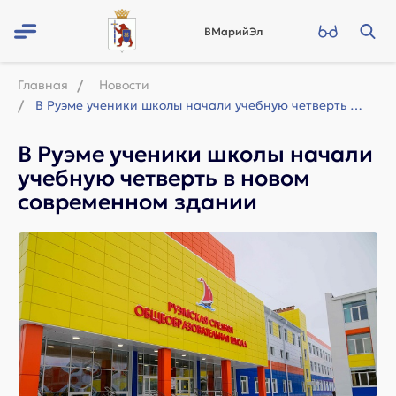
ВМарийЭл
Главная
Новости
В Руэме ученики школы начали учебную четверть в новом современном здании
В Руэме ученики школы начали
учебную четверть в новом
современном здании