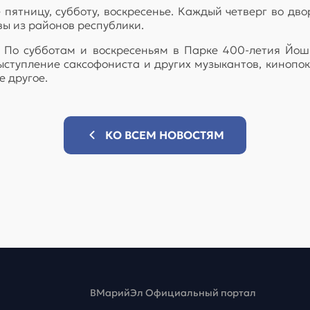
пятницу, субботу, воскресенье. Каждый четверг во дв
вы из районов республики.
у. По субботам и воскресеньям в Парке 400-летия Йош
ыступление саксофониста и других музыкантов, кинопо
 другое.
КО ВСЕМ НОВОСТЯМ
ВМарийЭл Официальный портал