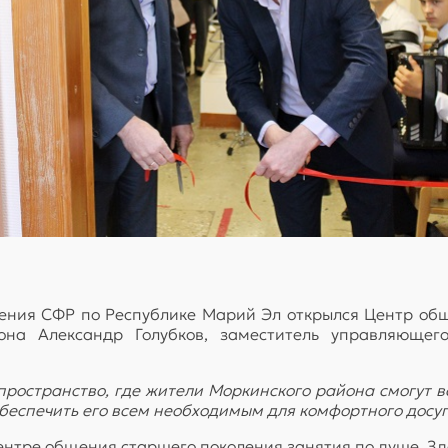
ления СФР по Республике Марий Эл открылся Центр об
она Александр Голубков, заместитель управляюще
ространство, где жители Моркинского района смогут вс
обеспечить его всем необходимым для комфортного досуг
нтре общения старшего поколения занятия по душе. Зде