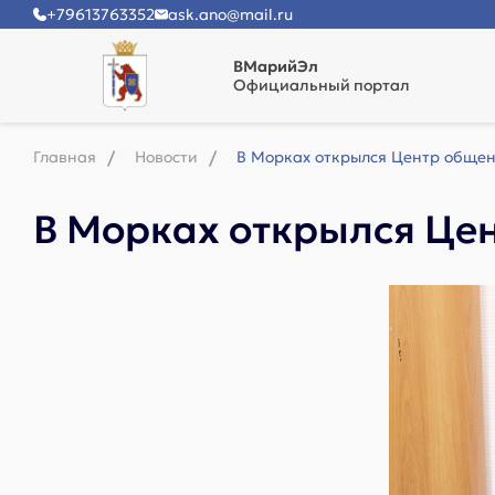
+79613763352
ask.ano@mail.ru
ВМарийЭл
Официальный портал
Главная
Новости
В Морках открылся Центр общен
В Морках открылся Це