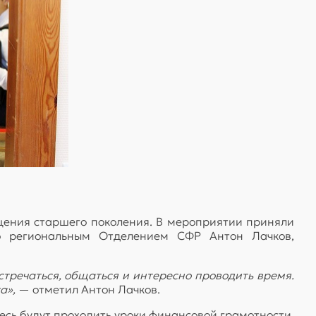
щения старшего поколения. В мероприятии приняли
го региональным Отделением СФР Антон Лачков,
тречаться, общаться и интересно проводить время.
а»,
— отметил Антон Лачков.
сь будут проходить уроки финансовой грамотности,