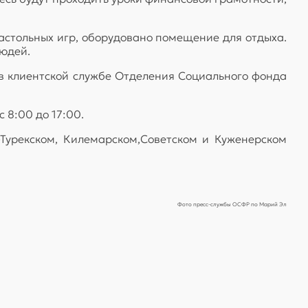
астольных игр, оборудовано помещение для отдыха.
юдей.
в клиентской службе Отделения Социального фонда
 8:00 до 17:00.
Турекском, Килемарском,Советском и Куженерском
Фото пресс-службы ОСФР по Марий Эл