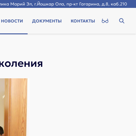
ика Марий Эл, г.Йошкар Ола, пр-кт Гагарина, д.8, каб.210
НОВОСТИ
ДОКУМЕНТЫ
КОНТАКТЫ
околения