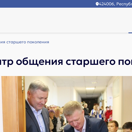
424006, Республ
ия старшего поколения
нтр общения старшего п