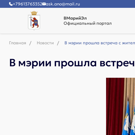
+79613763352
ask.ano@mail.ru
ВМарийЭл
Официальный портал
Главная
Новости
В мэрии прошла встреча с жите
В мэрии прошла встре