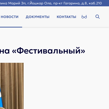
ика Марий Эл, г.Йошкар Ола, пр-кт Гагарина, д.8, каб.210
НОВОСТИ
ДОКУМЕНТЫ
КОНТАКТЫ
она «Фестивальный»