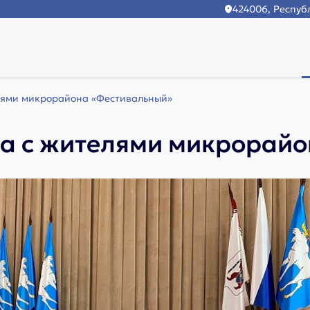
424006, Республ
лями микрорайона «Фестивальный»
ча с жителями микрорай