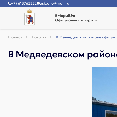
+79613763352
ask.ano@mail.ru
ВМарийЭл
Официальный портал
Главная
Новости
В Медведевском районе официал
В Медведевском район