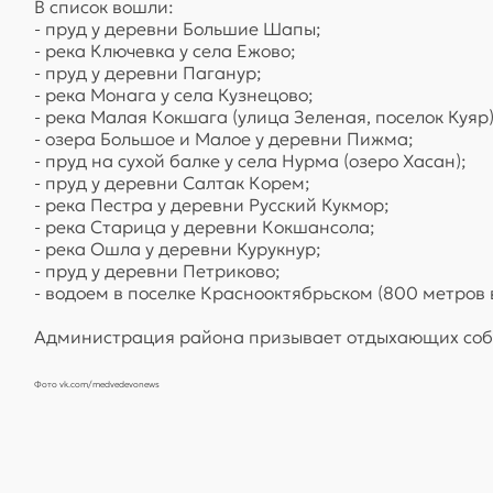
В список вошли:
- пруд у деревни Большие Шапы;
- река Ключевка у села Ежово;
- пруд у деревни Паганур;
- река Монага у села Кузнецово;
- река Малая Кокшага (улица Зеленая, поселок Куяр)
- озера Большое и Малое у деревни Пижма;
- пруд на сухой балке у села Нурма (озеро Хасан);
- пруд у деревни Салтак Корем;
- река Пестра у деревни Русский Кукмор;
- река Старица у деревни Кокшансола;
- река Ошла у деревни Курукнур;
- пруд у деревни Петриково;
- водоем в поселке Краснооктябрьском (800 метров
Администрация района призывает отдыхающих собл
Фото vk.com/medvedevonews