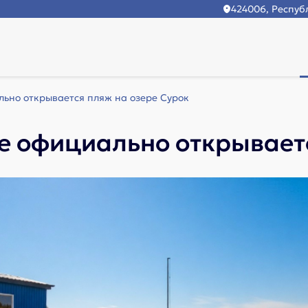
424006, Республ
ьно открывается пляж на озере Сурок
е официально открываетс