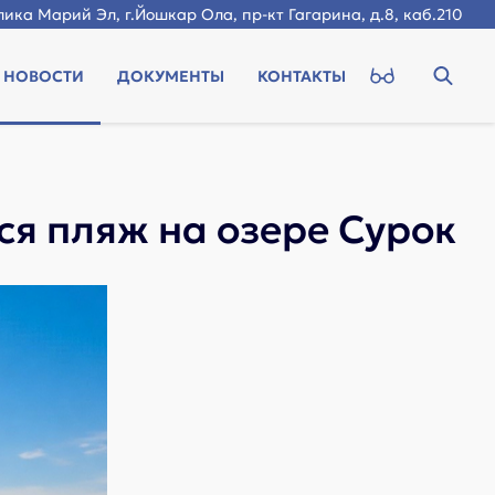
ика Марий Эл, г.Йошкар Ола, пр-кт Гагарина, д.8, каб.210
НОВОСТИ
ДОКУМЕНТЫ
КОНТАКТЫ
я пляж на озере Сурок