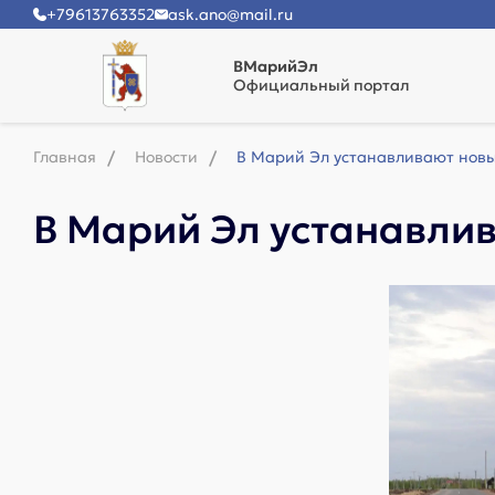
+79613763352
ask.ano@mail.ru
ВМарийЭл
Официальный портал
Главная
Новости
В Марий Эл устанавливают новы
В Марий Эл устанавли