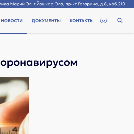
ика Марий Эл, г.Йошкар Ола, пр-кт Гагарина, д.8, каб.210
НОВОСТИ
ДОКУМЕНТЫ
КОНТАКТЫ
коронавирусом