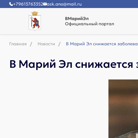
+79613763352
ask.ano@mail.ru
ВМарийЭл
Официальный портал
Главная
Новости
В Марий Эл снижается заболева
В Марий Эл снижается