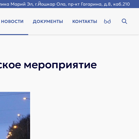
ика Марий Эл, г.Йошкар Ола, пр-кт Гагарина, д.8, каб.210
НОВОСТИ
ДОКУМЕНТЫ
КОНТАКТЫ
ское мероприятие