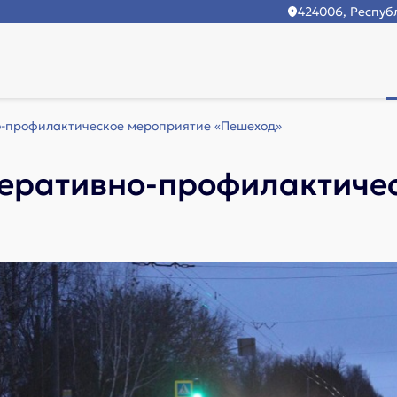
424006, Республ
о-профилактическое мероприятие «Пешеход»
перативно-профилактиче