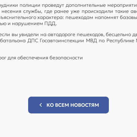
трудники полиции проведут дополнительные мероприят
а несения службы, где ранее уже происходили такие а
азъяснительного характера: пешеходам напомнят базовы
тью и нарушением ПДД.
 если вы увидели на автодороге пешеходов, бесцельно 
цбатальона ДПС Госавтоинспекции МВД по Республике М
рог для обеспечения безопасности
КО ВСЕМ НОВОСТЯМ