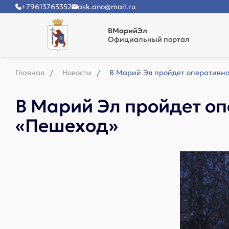
+79613763352
ask.ano@mail.ru
ВМарийЭл
Официальный портал
Главная
Новости
В Марий Эл пройдет оперативн
В Марий Эл пройдет о
«Пешеход»