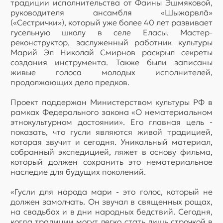
традиции исполнительства от Фаины Эшмяковой,
руководителя ансамбля «Шыжарвлӓ»
(«Сестрички»), который уже более 40 лет развивает
гусельную школу в селе Еласы. Мастер-
реконструктор, заслуженный работник культуры
Марий Эл Николай Смирнов раскрыл секреты
создания инструмента. Также были записаны
живые голоса молодых исполнителей,
продолжающих дело предков.
Проект поддержан Министерством культуры РФ в
рамках Федерального закона «О нематериальном
этнокультурном достоянии». Его главная цель -
показать, что гусли являются живой традицией,
которая звучит и сегодня. Уникальный материал,
собранный экспедицией, ляжет в основу фильма,
который должен сохранить это нематериальное
наследие для будущих поколений.
«Гусли для народа мари - это голос, который не
должен замолчать. Он звучал в священных рощах,
на свадьбах и в дни народных бедствий. Сегодня,
когда традиции могут легко стать лишь строчкой в