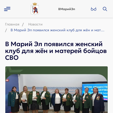
ВМарийЭл
Главная
Новости
В Марий Эл появился женский клуб для жён и матерей бойцов СВО
В Марий Эл появился женский
клуб для жён и матерей бойцов
СВО