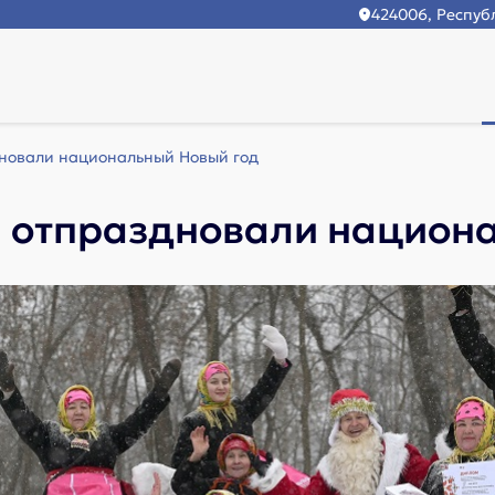
424006, Республ
новали национальный Новый год
л отпраздновали национ