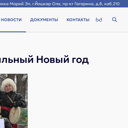
ика Марий Эл, г.Йошкар Ола, пр-кт Гагарина, д.8, каб.210
НОВОСТИ
ДОКУМЕНТЫ
КОНТАКТЫ
альный Новый год