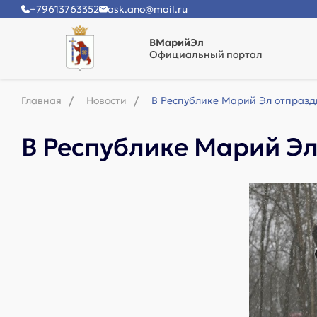
+79613763352
ask.ano@mail.ru
ВМарийЭл
Официальный портал
Главная
Новости
В Республике Марий Эл отпразд
В Республике Марий Э