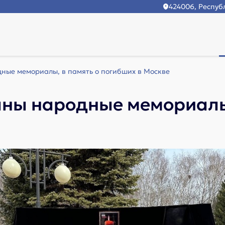
424006, Республ
ные мемориалы, в память о погибших в Москве
аны народные мемориалы,