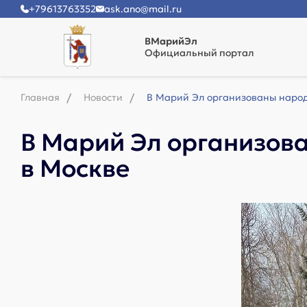
+79613763352
ask.ano@mail.ru
ВМарийЭл
Официальный портал
Главная
Новости
В Марий Эл организованы народ
В Марий Эл организов
в Москве