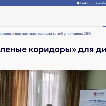
424006, Республ
оридоры» для диспансеризации семей участников СВО
зеленые коридоры» для д