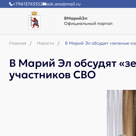
+79613763352
ask.ano@mail.ru
ВМарийЭл
Официальный портал
Главная
Новости
В Марий Эл обсудят «зеленые к
В Марий Эл обсудят «
участников СВО