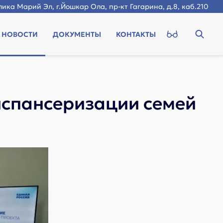
ика Марий Эл, г.Йошкар Ола, пр-кт Гагарина, д.8, каб.210
НОВОСТИ
ДОКУМЕНТЫ
КОНТАКТЫ
испансеризации семей