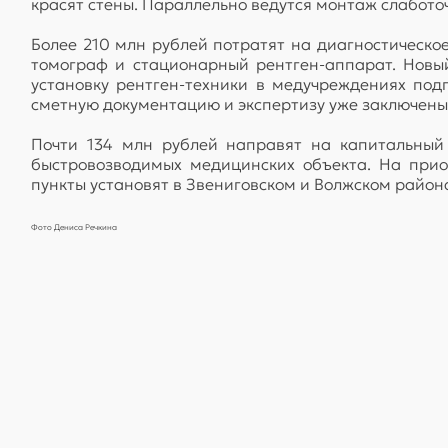
красят стены. Параллельно ведутся монтаж слаботоч
Более 210 млн рублей потратят на диагностическо
томограф и стационарный рентген-аппарат. Новы
установку рентген-техники в медучреждениях под
сметную документацию и экспертизу уже заключены
Почти 134 млн рублей направят на капитальный 
быстровозводимых медицинских объекта. На прио
пункты установят в Звениговском и Волжском район
Фото Дениса Речкина