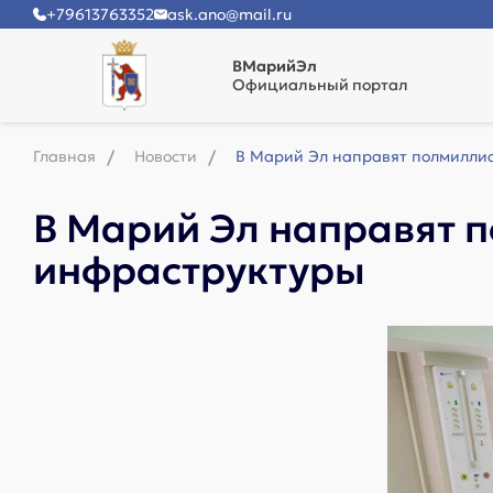
+79613763352
ask.ano@mail.ru
ВМарийЭл
Официальный портал
Главная
Новости
В Марий Эл направят полмилли
В Марий Эл направят 
инфраструктуры