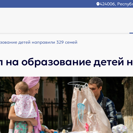
424006, Республ
зование детей направили 329 семей
 на образование детей 