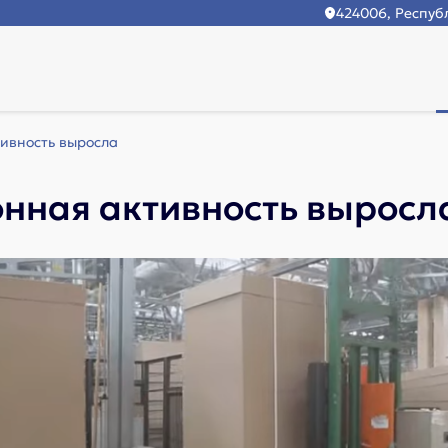
424006, Республ
ивность выросла
онная активность выросл