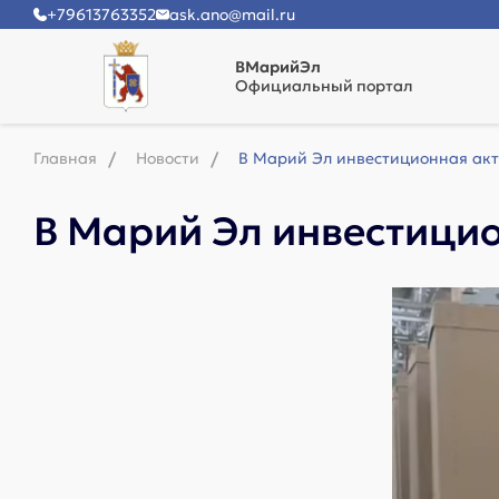
+79613763352
ask.ano@mail.ru
ВМарийЭл
Официальный портал
Главная
Новости
В Марий Эл инвестиционная акт
В Марий Эл инвестици