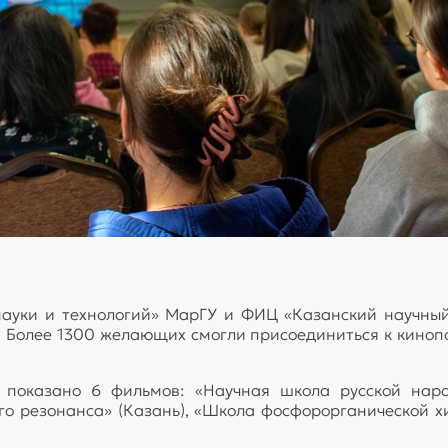
науки и технологий» МарГУ и ФИЦ «Казанский научный
». Более 1300 желающих смогли присоединиться к киноп
 показано 6 фильмов: «Научная школа русской народ
го резонанса» (Казань), «Школа фосфорорганической 