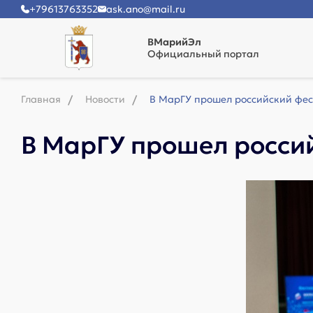
+79613763352
ask.ano@mail.ru
ВМарийЭл
Официальный портал
Главная
Новости
В МарГУ прошел российский фес
В МарГУ прошел росси