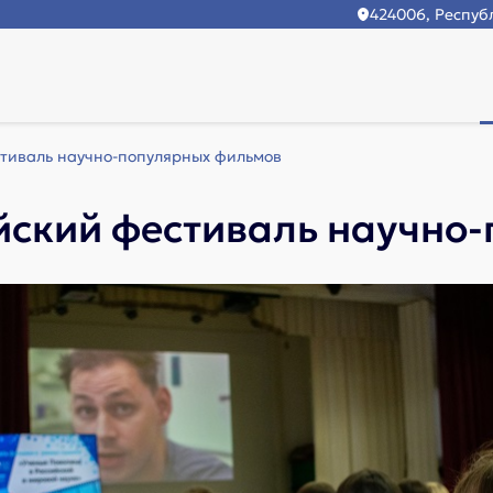
424006, Республ
тиваль научно-популярных фильмов
йский фестиваль научно