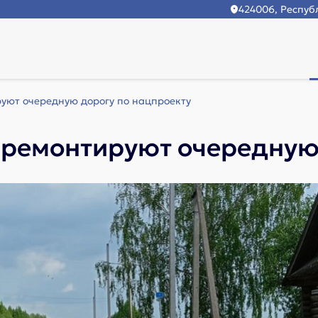
424006, Республ
уют очередную дорогу по нацпроекту
 ремонтируют очередную