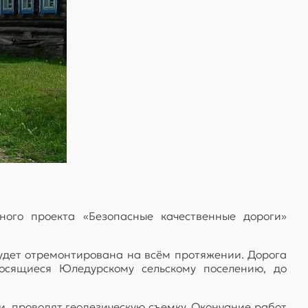
ого проекта «Безопасные качественные дороги»
будет отремонтирована на всём протяжении. Дорога
осящиеся Юледурскому сельскому поселению, до
, проводят геодезическую съемку. Окончание работ