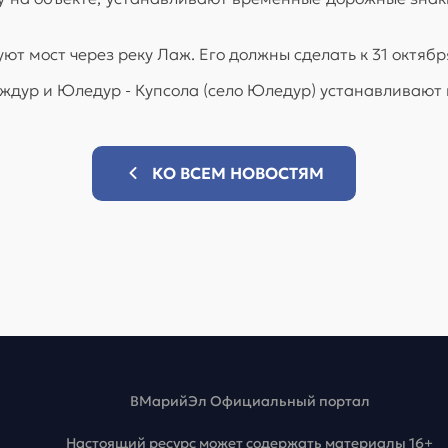
ют мост через реку Лаж. Его должны сделать к 31 октябр
яждур и Юледур - Купсола (село Юледур) устанавливают
КО ВСЕМ НОВОСТЯМ
ВМарийЭл Официальный портал
Настоящий ресурс может содержать материалы 16+