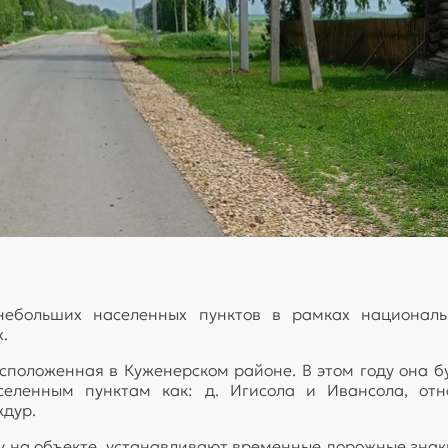
небольших населенных пунктов в рамках национальн
.
асположенная в Куженерском районе. В этом году она 
еленным пунктам как: д. Игисола и Ивансола, отн
ждур.
у на объекте, устанавливают временные дорожные знаки