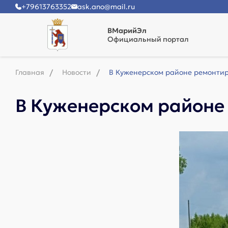
+79613763352
ask.ano@mail.ru
ВМарийЭл
Официальный портал
Главная
Новости
В Куженерском районе ремонтир
В Куженерском районе