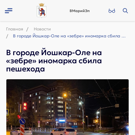
ВМарийЭл
Главная
Новости
В городе Йошкар-Оле на «зебре» иномарка сбила пешехода
В городе Йошкар-Оле на
«зебре» иномарка сбила
пешехода