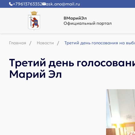
+79613763352
ask.ano@mail.ru
ВМарийЭл
Официальный портал
Главная
Новости
Третий день голосования на вы
Третий день голосован
Марий Эл