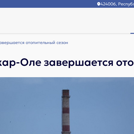
424006, Республ
авершается отопительный сезон
кар-Оле завершается ото