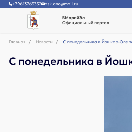
+79613763352
ask.ano@mail.ru
ВМарийЭл
Официальный портал
Главная
Новости
С понедельника в Йошкар-Оле з
С понедельника в Йош