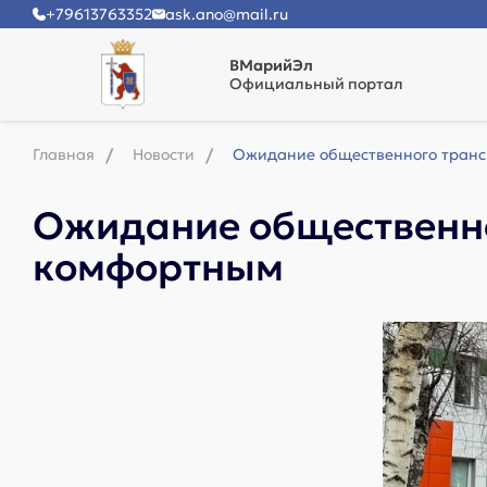
+79613763352
ask.ano@mail.ru
ВМарийЭл
Официальный портал
Главная
Новости
Ожидание общественного транс
Ожидание общественно
комфортным