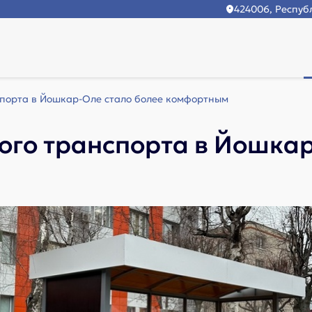
424006, Республ
порта в Йошкар-Оле стало более комфортным
го транспорта в Йошкар