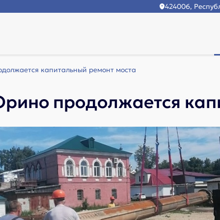
424006, Республ
одолжается капитальный ремонт моста
 Юрино продолжается кап