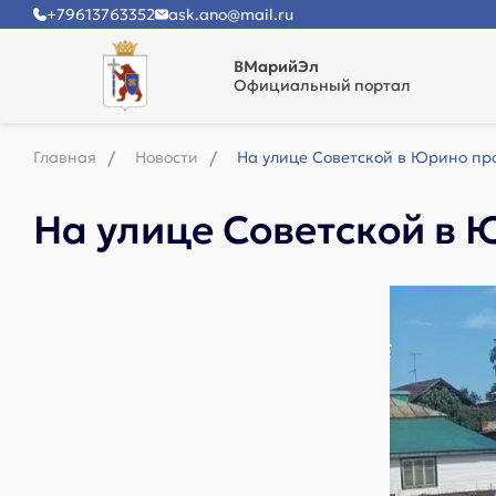
+79613763352
ask.ano@mail.ru
ВМарийЭл
Официальный портал
Главная
Новости
На улице Советской в Юрино пр
На улице Советской в