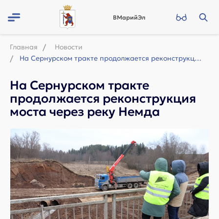
ВМарийЭл
Главная
Новости
На Сернурском тракте продолжается реконструкция моста через реку Немда
На Сернурском тракте
продолжается реконструкция
моста через реку Немда