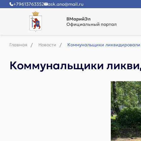
+79613763352
ask.ano@mail.ru
ВМарийЭл
Официальный портал
Главная
Новости
Коммунальщики ликвидировали 
Коммунальщики ликвид