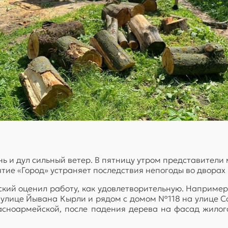
ь и дул сильный ветер. В пятницу утром представители
е «Город» устраняет последствия непогоды во дворах 
кий оценил работу, как удовлетворительную. Например
улице Йывана Кырли и рядом с домом №118 на улице С
сноармейской, после падения дерева на фасад жилого