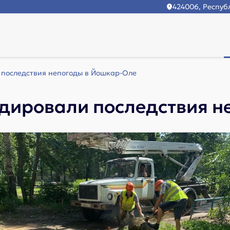
424006, Республ
последствия непогоды в Йошкар-Оле
ировали последствия н