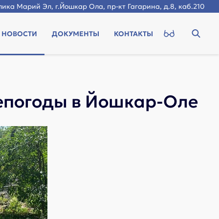
ика Марий Эл, г.Йошкар Ола, пр-кт Гагарина, д.8, каб.210
НОВОСТИ
ДОКУМЕНТЫ
КОНТАКТЫ
епогоды в Йошкар-Оле