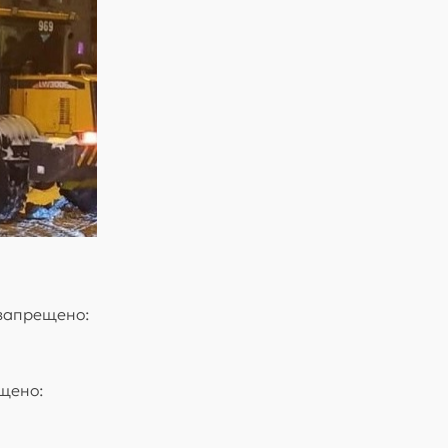
 запрещено:
щено: