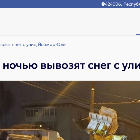
424006, Республ
озят снег с улиц Йошкар-Олы
ночью вывозят снег с у