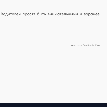
 Водителей просят быть внимательными и заранее
Фото vk.com/yoshkarola_12reg