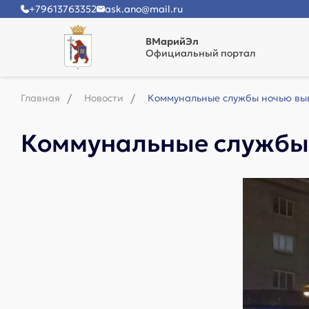
+79613763352
ask.ano@mail.ru
ВМарийЭл
Официальный портал
Главная
Новости
Коммунальные службы ночью выв
Коммунальные службы 