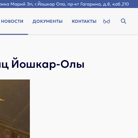
ика Марий Эл, г.Йошкар Ола, пр-кт Гагарина, д.8, каб.210
НОВОСТИ
ДОКУМЕНТЫ
КОНТАКТЫ
лиц Йошкар-Олы