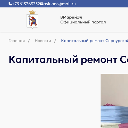
+79613763352
ask.ano@mail.ru
ВМарийЭл
Официальный портал
Главная
Новости
Капитальный ремонт Сернурско
Капитальный ремонт С