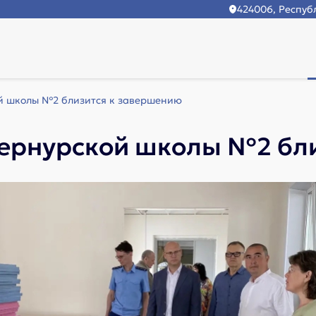
424006, Республ
й школы №2 близится к завершению
ернурской школы №2 бл