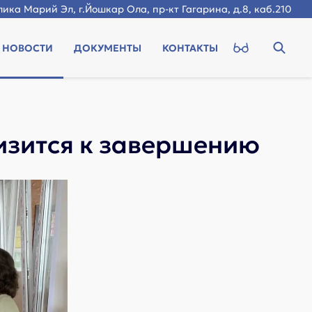
ика Марий Эл, г.Йошкар Ола, пр-кт Гагарина, д.8, каб.210
НОВОСТИ
ДОКУМЕНТЫ
КОНТАКТЫ
изится к завершению