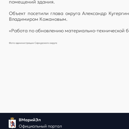
помещений здания.
Объект посетили глава округа Александр Кугерги
Владимиром Кожановым.
«Работа по обновлению материально-технической ба
Фото администрации Сернурского округа
ВМарийЭл
Официальный портал