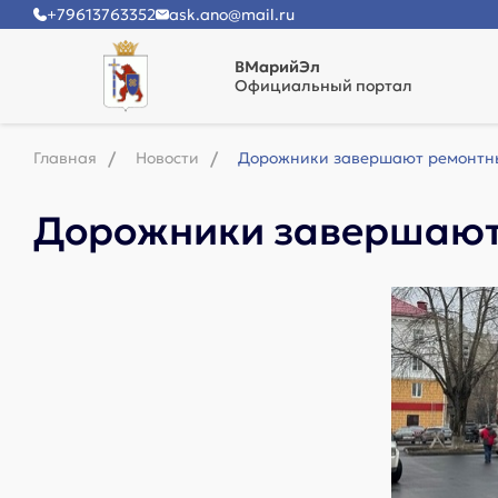
+79613763352
ask.ano@mail.ru
ВМарийЭл
Официальный портал
Главная
Новости
Дорожники завершают ремонтны
Дорожники завершают