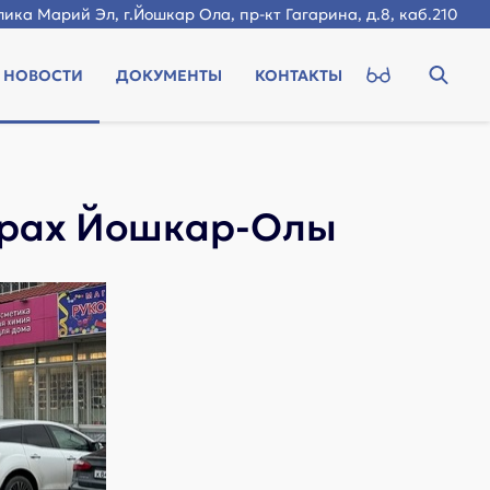
ика Марий Эл, г.Йошкар Ола, пр-кт Гагарина, д.8, каб.210
НОВОСТИ
ДОКУМЕНТЫ
КОНТАКТЫ
орах Йошкар-Олы