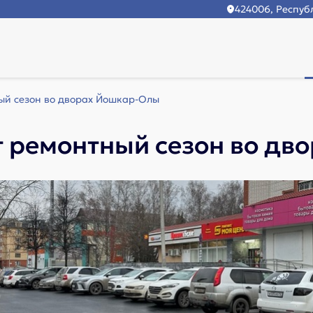
424006, Республ
й сезон во дворах Йошкар-Олы
 ремонтный сезон во дв