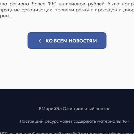
тва региона более 190 миллионов рублей было напра
одрядные организации провели ремонт проездов и двор
рии.
КО ВСЕМ НОВОСТЯМ
ВМарийЭл Официальный портал
Настоящий ресурс может содержать материалы 16+
6311, выданное Федеральной службой по надзору в сфере свя