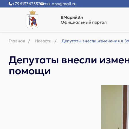
+79613763352
ask.ano@mail.ru
ВМарийЭл
Официальный портал
Главная
Новости
Депутаты внесли изменения в З
Депутаты внесли измен
помощи