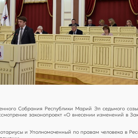
твенного Собрания Республики Марий Эл седьмого созы
ссмотрение законопроект «О внесении изменений в З
нотариусы и Уполномоченный по правам человека в Рес
 помощи.