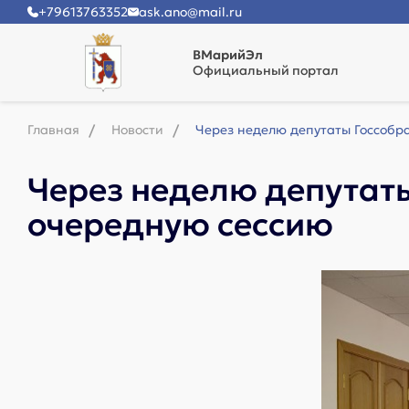
+79613763352
ask.ano@mail.ru
ВМарийЭл
Официальный портал
Главная
Новости
Через неделю депутаты Госсобр
Через неделю депутаты
очередную сессию