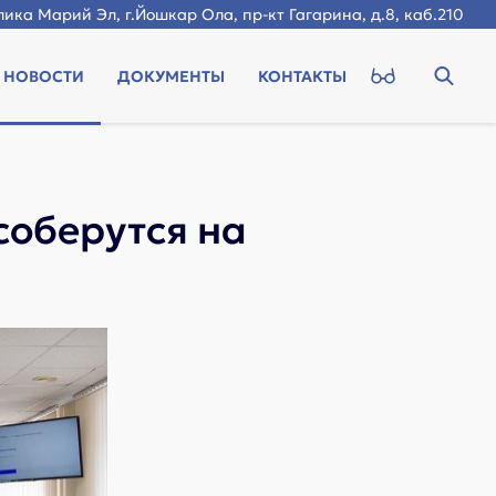
ика Марий Эл, г.Йошкар Ола, пр-кт Гагарина, д.8, каб.210
НОВОСТИ
ДОКУМЕНТЫ
КОНТАКТЫ
соберутся на