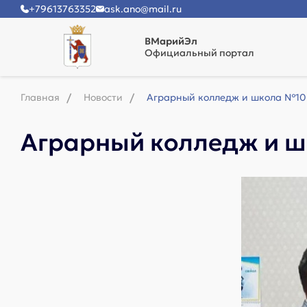
+79613763352
ask.ano@mail.ru
ВМарийЭл
Официальный портал
Главная
Новости
Аграрный колледж и школа №10
Аграрный колледж и 