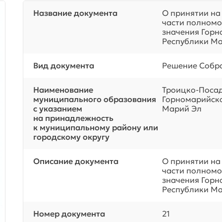
Название документа
О принятии на
части полномо
значения Горн
Республики М
Вид документа
Решение Собра
Наименование
Троицко-Посад
муниципального образования
Горномарийско
с указанием
Марий Эл
на принадлежность
к муниципальному району или
городскому округу
Описание документа
О принятии на
части полномо
значения Горн
Республики М
Номер документа
21