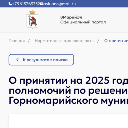
+79613763352
ask.ano@mail.ru
ВМарийЭл
Официальный портал
Главная
Нормативные правовые акты
О принятии
К результатам поиска
О принятии на 2025 го
полномочий по решени
Горномарийского муни