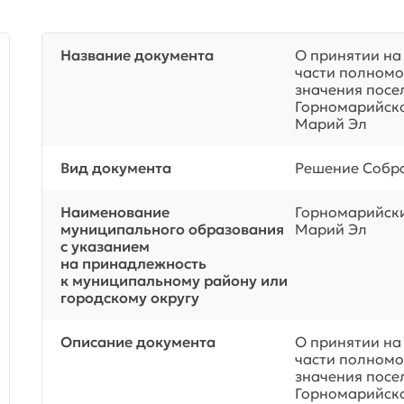
Название документа
О принятии на
части полномо
значения посе
Горномарийско
Марий Эл
Вид документа
Решение Собра
Наименование
Горномарийск
муниципального образования
Марий Эл
с указанием
на принадлежность
к муниципальному району или
городскому округу
Описание документа
О принятии на
части полномо
значения посе
Горномарийско