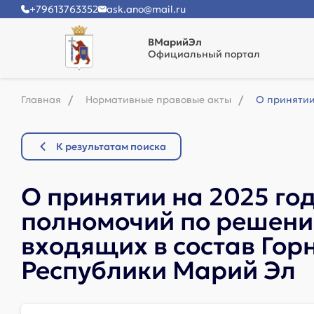
+79613763352
ask.ano@mail.ru
ВМарийЭл
Официальный портал
Главная
Нормативные правовые акты
О принятии
К результатам поиска
О принятии на 2025 го
полномочий по решению
входящих в состав Го
Республики Марий Эл