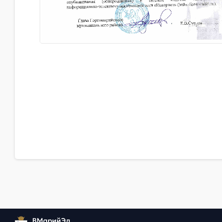
ВМарийЭл