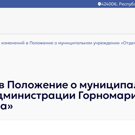
424006, Республ
 изменений в Положение о муниципальном учреждении «Отдел 
 в Положение о муницип
дминистрации Горномар
на»