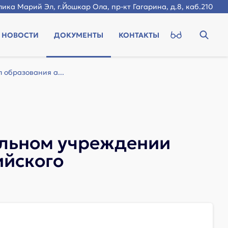
ика Марий Эл, г.Йошкар Ола, пр-кт Гагарина, д.8, каб.210
НОВОСТИ
ДОКУМЕНТЫ
КОНТАКТЫ
образования а...
альном учреждении
ийского