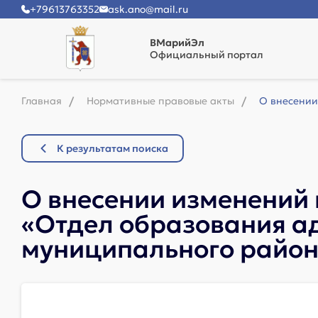
+79613763352
ask.ano@mail.ru
ВМарийЭл
Официальный портал
Главная
Нормативные правовые акты
О внесении
К результатам поиска
О внесении изменений
«Отдел образования а
муниципального райо