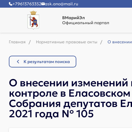
+79613763352
ask.ano@mail.ru
ВМарийЭл
Официальный портал
Главная
Нормативные правовые акты
О внесении
К результатам поиска
О внесении изменений
контроле в Еласовском
Собрания депутатов Ел
2021 года № 105