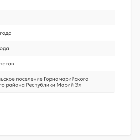
 года
года
татов
льское поселение Горномарийского
о района Республики Марий Эл