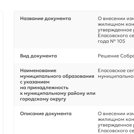
Название документа
О внесении из
жилищном конт
утвержденное 
Еласовского се
года № 105
Вид документа
Решение Собра
Наименование
Еласовское се
муниципального образования
муниципальног
с указанием
на принадлежность
к муниципальному району или
городскому округу
Описание документа
О внесении из
жилищном конт
утвержденное 
Еласовского се