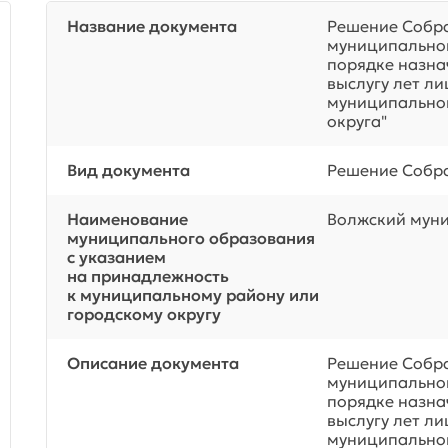
Название документа
Решение Собра
муниципального
порядке назна
выслугу лет л
муниципально
округа"
Вид документа
Решение Собра
Наименование
Волжский муни
муниципального образования
с указанием
на принадлежность
к муниципальному району или
городскому округу
Описание документа
Решение Собра
муниципального
порядке назна
выслугу лет л
муниципально