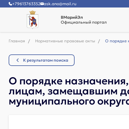
+79613763352
ask.ano@mail.ru
ВМарийЭл
Официальный портал
Главная
Нормативные правовые акты
О порядке 
К результатам поиска
О порядке назначения,
лицам, замещавшим д
муниципального округ