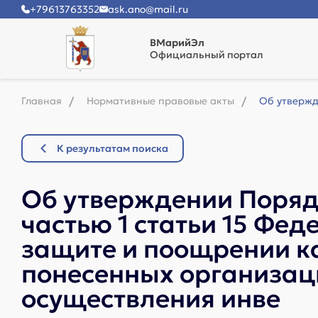
+79613763352
ask.ano@mail.ru
ВМарийЭл
Официальный портал
Главная
Нормативные правовые акты
Об утвержд
К результатам поиска
Об утверждении Поряд
частью 1 статьи 15 Фед
защите и поощрении к
понесенных организац
осуществления инве