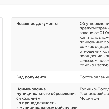
Название документа
Об утверждени
предусмотренн
закона от 01.
капиталовложе
понесенных ор
рамках осущес
отношении кот
поощрении ка
сельском посе
района Респуб
Вид документа
Постановлени
Наименование
Троицко-Посад
муниципального образования
Горномарийско
с указанием
Марий Эл
на принадлежность
к муниципальному району или