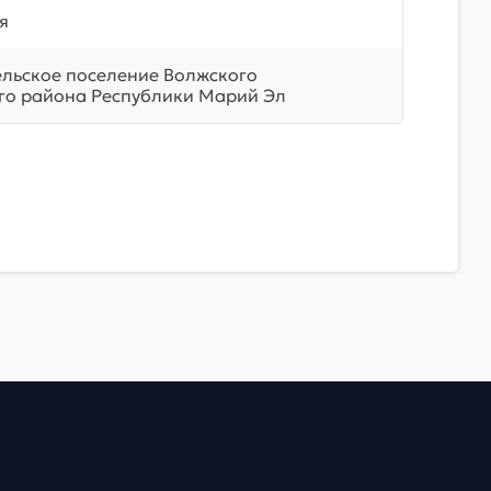
я
ельское поселение Волжского
о района Республики Марий Эл