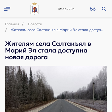
ВМарийЭл
Главная
Новости
Жителям села Салтакъял в Марий Эл стала доступна новая дорога
Жителям села Салтакъял в
Марий Эл стала доступна
новая дорога